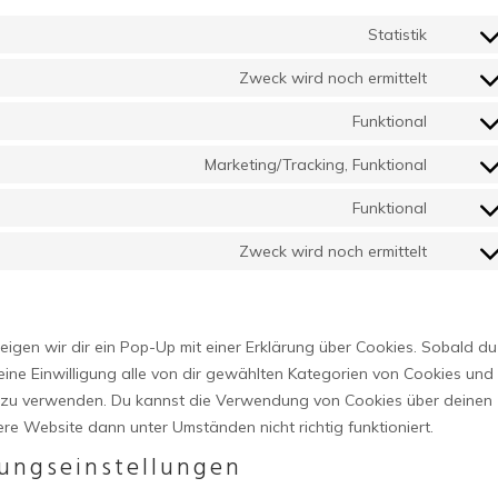
Statistik
Consen
to
Zweck wird noch ermittelt
Consen
service
to
Funktional
wooco
Consen
service
to
Marketing/Tracking, Funktional
gdpr-
Consen
service
cookie-
to
Funktional
wordpr
Consen
consen
service
to
Zweck wird noch ermittelt
linkedin
Consen
service
to
compli
service
igen wir dir ein Pop-Up mit einer Erklärung über Cookies. Sobald du
sonstig
 deine Einwilligung alle von dir gewählten Kategorien von Cookies und
en zu verwenden. Du kannst die Verwendung von Cookies über deinen
ere Website dann unter Umständen nicht richtig funktioniert.
gungseinstellungen