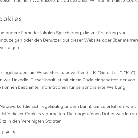
lsweise in deinem Warenkorb, bis du bezahlst. Wir können diese Cook
ookies
ne andere Form der lokalen Speicherung, die zur Erstellung von
nzuzeigen oder den Benutzer auf dieser Website oder über mehrer
verfolgen.
 eingebunden, um Webseiten zu bewerben (z. B. "Gefällt mir", "Pin")
n wie LinkedIn. Dieser Inhalt ist mit einem Code eingebettet, der von
te können bestimmte Informationen für personalisierte Werbung
 Netzwerke (die sich regelmäßig ändern kann), um zu erfahren, wie si
ithilfe dieser Cookies verarbeiten. Die abgerufenen Daten werden so
Sitz in den Vereinigten Staaten
kies