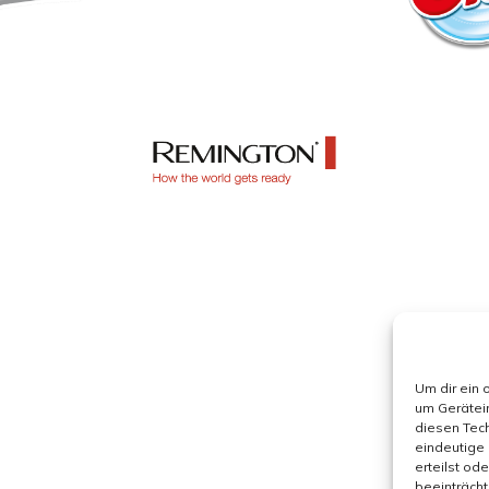
Um dir ein 
um Gerätei
diesen Tech
eindeutige 
erteilst od
beeinträcht