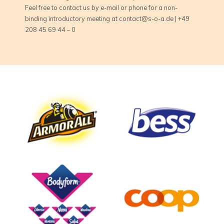
Feel free to contact us by e-mail or phone for a non-
binding introductory meeting at contact@s-o-a.de | +49
208 45 69 44 – 0